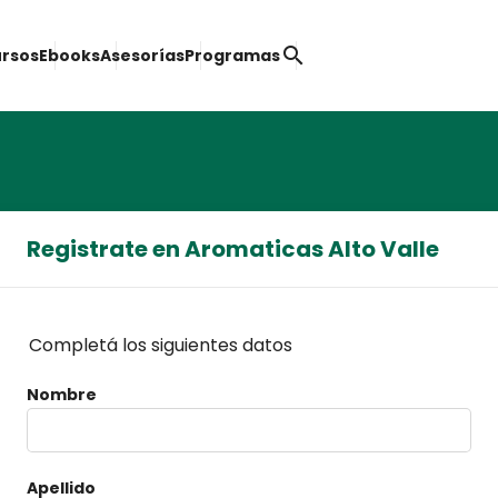
search
rsos
Ebooks
Asesorías
Programas
Registrate en Aromaticas Alto Valle
Completá los siguientes datos
Nombre
Apellido